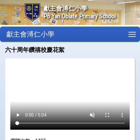
獻主會溥仁小學
Po Yan Oblate Primary School
獻主會溥仁小學
T
六十周年鑽禧校慶花絮