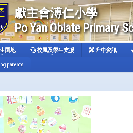
獻主會溥仁小學
Po Yan Oblate Primary S
生園地
校風及學生支援
升中資訊
ing parents