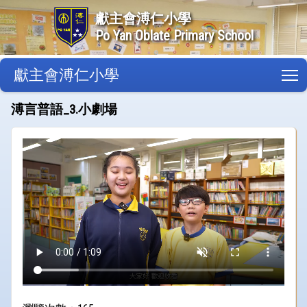
獻主會溥仁小學
Po Yan Oblate Primary School
獻主會溥仁小學
T
溥言普語_3.小劇場