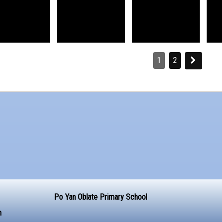
1
2
Po Yan Oblate Primary School
n