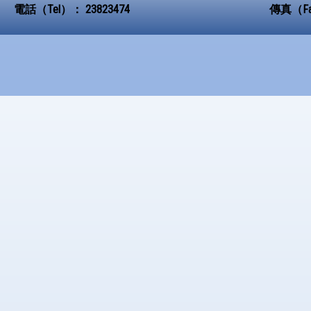
電話（Tel）：
23823474
傳真（F