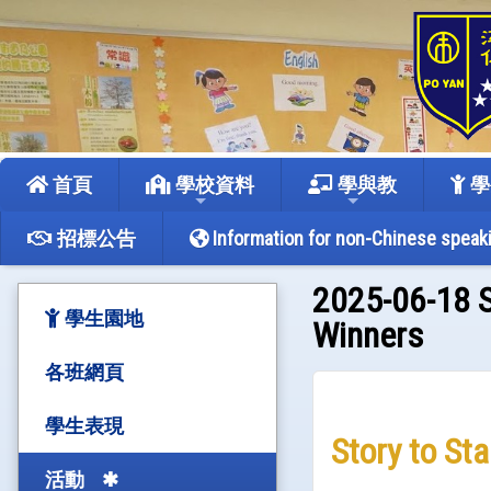
首頁
學校資料
學與教
學
招標公告
Information for non-Chinese speak
2025-06-18 S
學生園地
Winners
各班網頁
學生表現
Story to St
活動