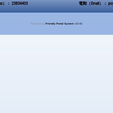
ax）：
23834403
電郵（Email）：
po
Powered by
Friendly Portal System
v
10.62