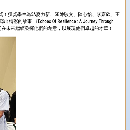
y Schools 中勇奪優異獎！獲獎學生為5A麥力新、5B陳駿文、陳心怡、李嘉欣、王
s Of Resilience : A Journey Through
同學們在未來繼續發揮他們的創意，以展現他們卓越的才華！