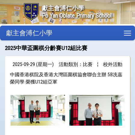
獻主會溥仁小學
Po Yan Oblate Primary School
獻主會溥仁小學
T
2025中華盃圍棋分齡賽U12組比賽
2025-09-29 (星期一)
活動類別：比賽
¦
校外活動
中國香港棋院及香港大灣區圍棋協會聯合主辦 5B冼嘉
榮同學 榮獲U12組亞軍