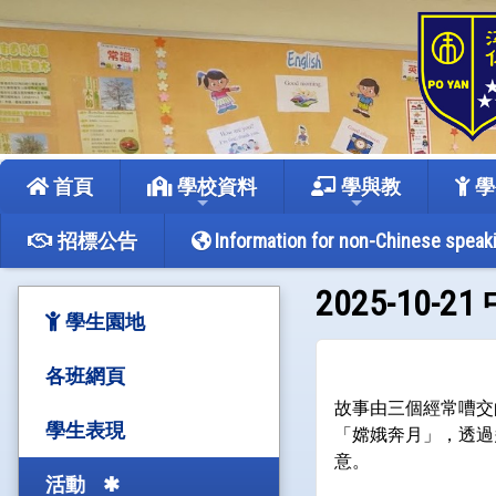
首頁
學校資料
學與教
學
招標公告
Information for non-Chinese speak
2025-1
學生園地
各班網頁
故事由三個經常嘈交
學生表現
「嫦娥奔月」，透過
意。
活動