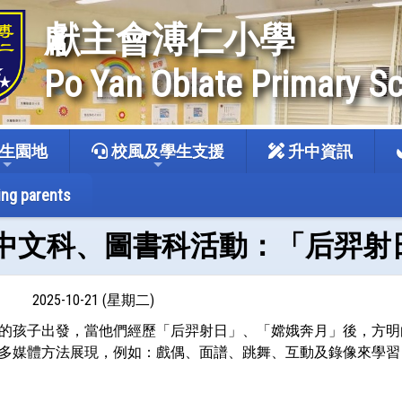
獻主會溥仁小學
Po Yan Oblate Primary S
生園地
校風及學生支援
升中資訊
ing parents
0-21 中文科、圖書科活動：「后
2025-10-21 (星期二)
的孩子出發，當他們經歷「后羿射日」、「嫦娥奔月」後，方明
多媒體方法展現，例如：戲偶、面譜、跳舞、互動及錄像來學習