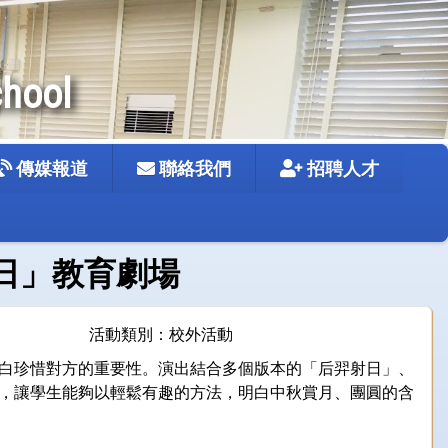
chool
傳媒報道
聯絡我們
招聘人才
羿射日」教育劇場
活動類別：校外活動
白珍惜對方的重要性。演出結合多個版本的「后羿射日」、
，讓學生能夠以輕鬆有趣的方法，明白中秋賞月、團圓的含