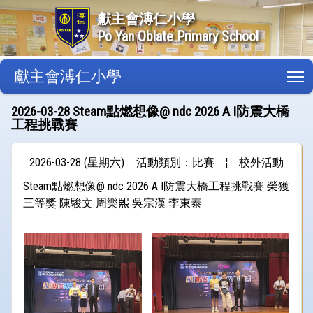
獻主會溥仁小學
Po Yan Oblate Primary School
獻主會溥仁小學
T
2026-03-28 Steam點燃想像@ ndc 2026 A I防震大橋
工程挑戰賽
2026-03-28 (星期六)
活動類別：比賽
¦
校外活動
Steam點燃想像@ ndc 2026 A I防震大橋工程挑戰賽 榮獲
三等獎 陳駿文 周樂𤋮 吳宗漢 李東泰