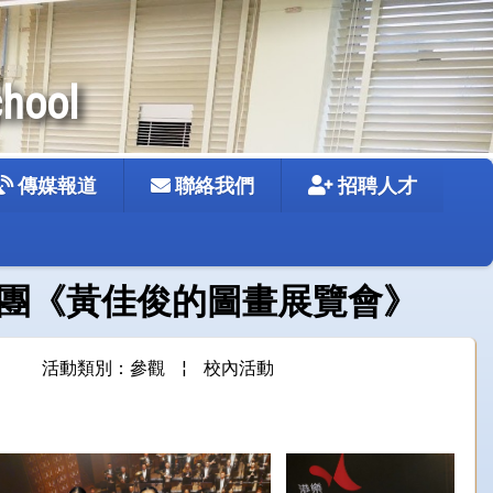
chool
傳媒報道
聯絡我們
招聘人才
管弦樂團《黃佳俊的圖畫展覽會》
活動類別：參觀
¦
校內活動