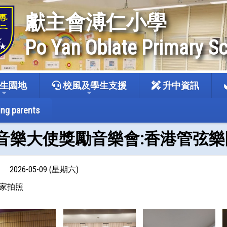
獻主會溥仁小學
Po Yan Oblate Primary S
生園地
校風及學生支援
升中資訊
ing parents
5-09 音樂大使獎勵音樂會:香港
2026-05-09 (星期六)
家拍照