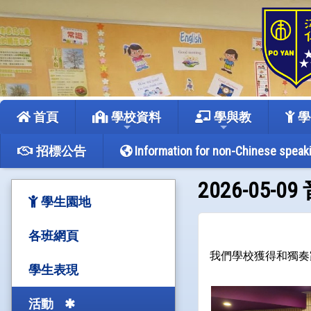
首頁
學校資料
學與教
學
招標公告
Information for non-Chinese speak
2026-0
學生園地
各班網頁
我們學校獲得和獨奏
學生表現
活動