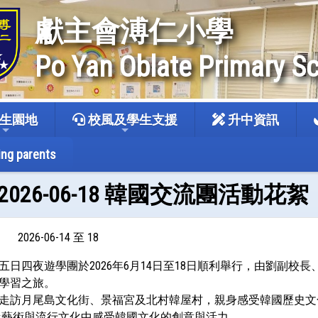
獻主會溥仁小學
Po Yan Oblate Primary S
生園地
校風及學生支援
升中資訊
ing parents
14 -2026-06-18 韓國交流團活動花絮
2026-06-14 至 18
四夜遊學團於2026年6月14日至18日順利舉行，由劉副校長、陳主
學習之旅。
走訪月尾島文化街、景福宮及北村韓屋村，親身感受韓國歷史文化與
鴉秀，從藝術與流行文化中感受韓國文化的創意與活力。