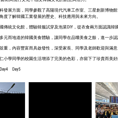
科發展方面，同學參觀了高陽現代汽車工作室、三星創新博物館
角度了解韓國工業發展的歷史、科技應用與未來方向。
國傳統文化館，體驗韓服試穿及泡菜DIY，從衣食兩方面認識韓
多元而地道的韓國美食體驗，讓同學在品嚐美食之餘，進一步認
並重，內容豐富而具啟發性，深受家長、同學及老師歡迎與滿意
仁小學同學的校園生活增添了完美的色彩，亦留下了珍貴而美好
Day4
Day5