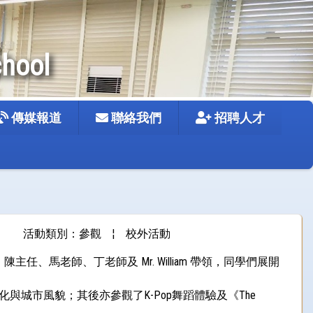
chool
傳媒報道
聯絡我們
招聘人才
活動類別：參觀
¦
校外活動
任、馬老師、丁老師及 Mr. William 帶領，同學們展開
城市風貌；其後亦參觀了K-Pop舞蹈體驗及《The