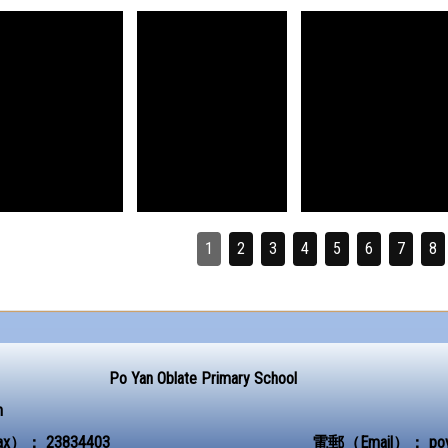
1
2
3
4
5
6
7
8
Po Yan Oblate Primary School
n
ax）：
23834403
電郵（Email）：
po