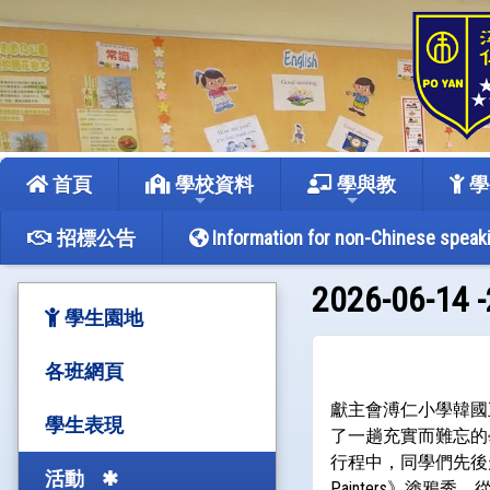
首頁
學校資料
學與教
學
招標公告
Information for non-Chinese speak
2026-06-
學生園地
各班網頁
獻主會溥仁小學韓國五日
學生表現
了一趟充實而難忘的
行程中，同學們先後
活動
Painters》塗