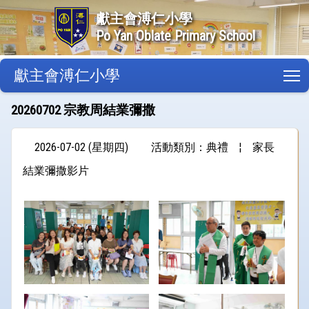
獻主會溥仁小學
Po Yan Oblate Primary School
獻主會溥仁小學
T
20260702 宗教周結業彌撒
2026-07-02 (星期四)
活動類別：典禮
¦
家長
結業彌撒影片