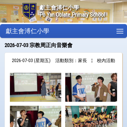
獻主會溥仁小學
Po Yan Oblate Primary School
獻主會溥仁小學
T
2026-07-03 宗教周正向音樂會
2026-07-03 (星期五)
活動類別：家長
¦
校內活動