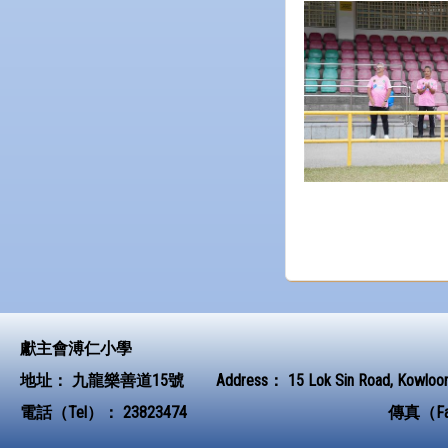
獻主會溥仁小學
地址：
九龍樂善道15號
Address：
15 Lok Sin Road, Kowloo
電話（Tel）：
23823474
傳真（F