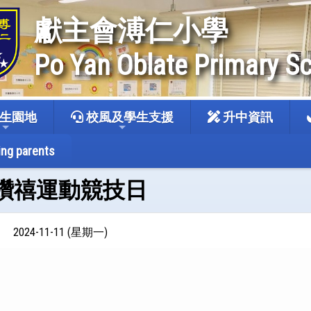
獻主會溥仁小學
Po Yan Oblate Primary S
生園地
校風及學生支援
升中資訊
ing parents
-11 鑽禧運動競技日
2024-11-11 (星期一)