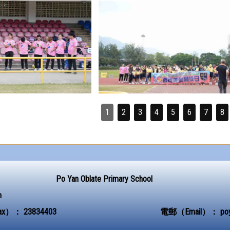
1
2
3
4
5
6
7
8
Po Yan Oblate Primary School
n
ax）：
23834403
電郵（Email）：
po