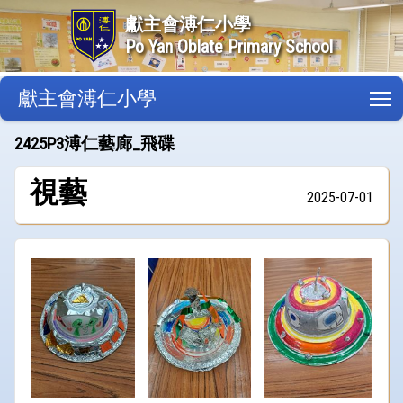
獻主會溥仁小學
Po Yan Oblate Primary School
獻主會溥仁小學
T
2425P3溥仁藝廊_飛碟
視藝
2025-07-01