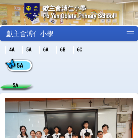
獻主會溥仁小學
Po Yan Oblate Primary School
獻主會溥仁小學
T
4A
5A
6A
6B
6C
5A
5A