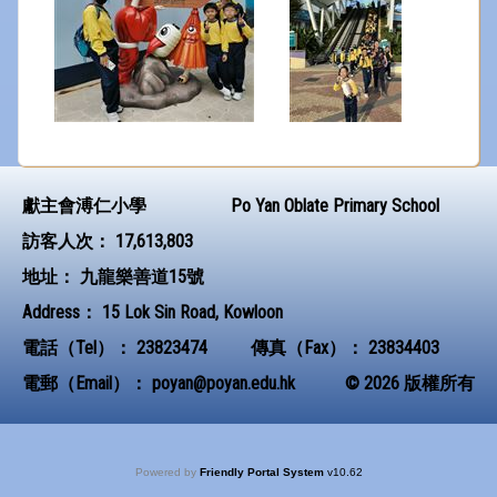
獻主會溥仁小學
Po Yan Oblate Primary School
訪客人次：
17,613,803
地址：
九龍樂善道15號
Address：
15 Lok Sin Road, Kowloon
電話（Tel）：
23823474
傳真（Fax）：
23834403
電郵（Email）：
poyan@poyan.edu.hk
© 2026 版權所有
Powered by
Friendly Portal System
v
10.62