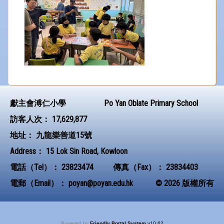
獻主會溥仁小學
Po Yan Oblate Primary School
訪客人次：
17,629,877
地址：
九龍樂善道15號
Address：
15 Lok Sin Road, Kowloon
電話（Tel）：
23823474
傳真（Fax）：
23834403
電郵（Email）：
poyan@poyan.edu.hk
© 2026 版權所有
Powered by
Friendly Portal System
v
10.62