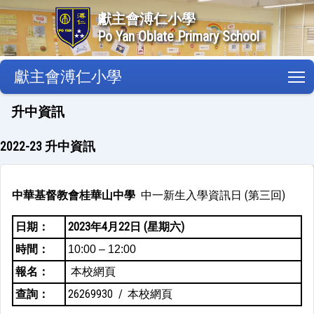
獻主會溥仁小學
Po Yan Oblate Primary School
獻主會溥仁小學
T
升中資訊
2022-23 升中資訊
中華基督教會桂華山中學
中一新生入學資訊日 (第三回)
日期：
2023年4月22日 (星期六)
時間：
10:00 – 12:00
報名：
本校網頁
查詢：
26269930 /
本校網頁