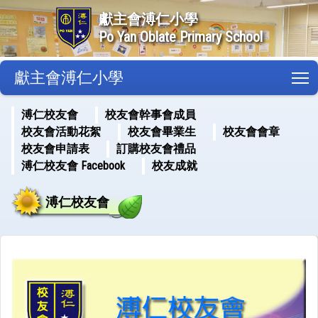
獻主會溥仁小學
Po Yan Oblate Primary School
獻主會溥仁小學
T
溥仁校友會
校友會幹事會成員
校友會活動花絮
校友會畢業生
校友會會章
校友會申請表
訂購校友會禮品
溥仁校友會 Facebook
校友成就
溥仁校友會