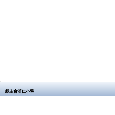
獻主會溥仁小學
地址：
九龍樂善道15號
Address：
15 Lok Sin Road, Kowloo
電話（Tel）：
23823474
傳真（F