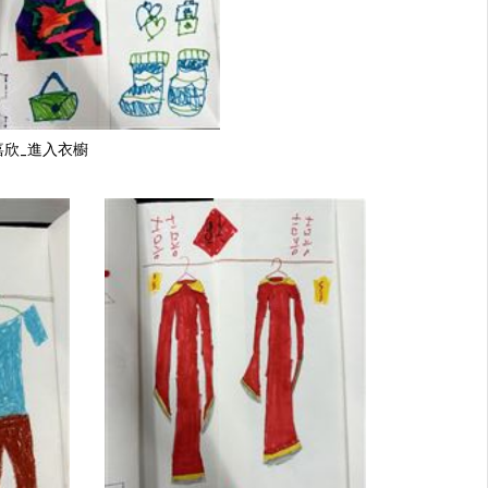
嘉欣_進入衣櫥