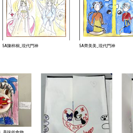
5A陳梓桐_現代門神
5A齊美美_現代門神
儀_美味的食物