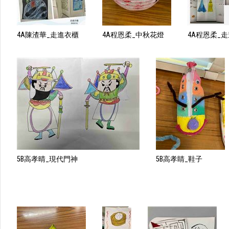
4A陳渣華_走進衣櫃
4A程恩柔_中秋花燈
4A程恩柔_
5B高孝晴_現代門神
5B高孝睛_鞋子