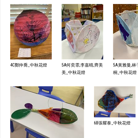
4C鄭仲喬_中秋花燈
5A何奕霏,李嘉晴,齊美
5A黃雅曼,林
美_中秋花燈
桐_中秋花燈
6B張耀泰_中秋花燈