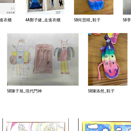
走進衣櫃
4A鄭子健_走進衣櫃
5B何思晴_鞋子
5B
5B陳子旭_現代門神
5B陳洛然_鞋子