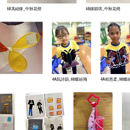
6B馮紹偉_中秋花燈
6B鍾穎琪_中秋花燈
4A阮詩韻_蝴蝶紛飛
4A程恩柔_蝴蝶