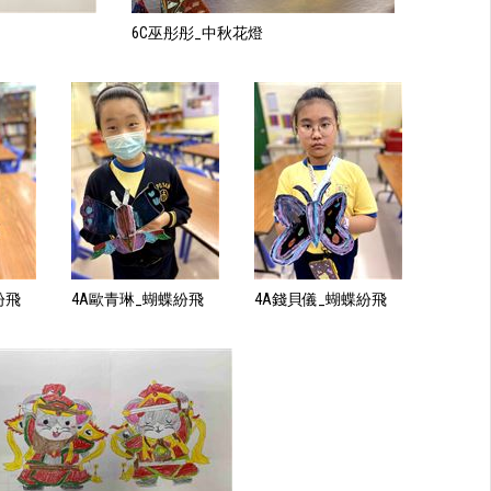
6C巫彤彤_中秋花燈
紛飛
4A歐青琳_蝴蝶紛飛
4A錢貝儀_蝴蝶紛飛