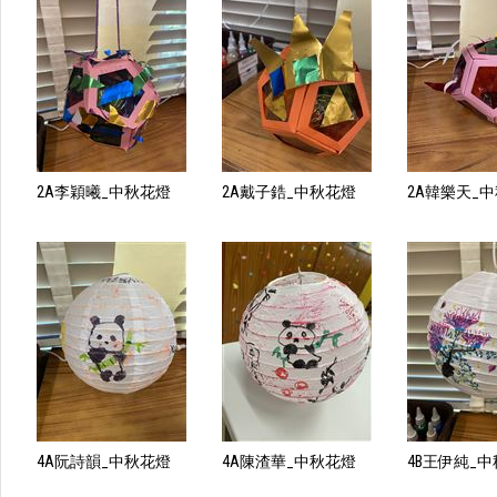
2A李穎曦_中秋花燈
2A戴子鋯_中秋花燈
2A韓樂天_
4A阮詩韻_中秋花燈
4A陳渣華_中秋花燈
4B王伊純_