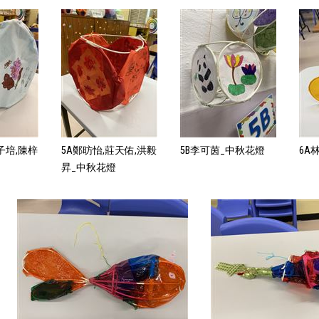
子培,陳梓
5A鄭昉怡,莊天佑,洪毅
5B李可茵_中秋花燈
6A
昇_中秋花燈