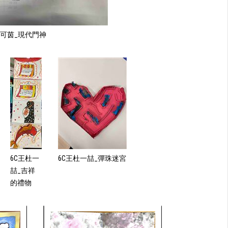
李可茵_現代門神
6C王杜一
6C王杜一喆_彈珠迷宮
喆_吉祥
的禮物