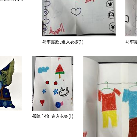
4B李嘉欣_進入衣櫥(1)
4B李
4B陳心怡_進入衣櫥(1)