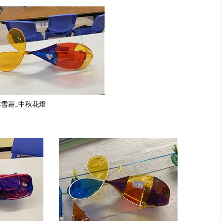
林雪蓮_中秋花燈