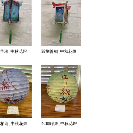
石芷瑤_中秋花燈
3B劉善如_中秋花燈
吳柏龍_中秋花燈
4C周璟康_中秋花燈