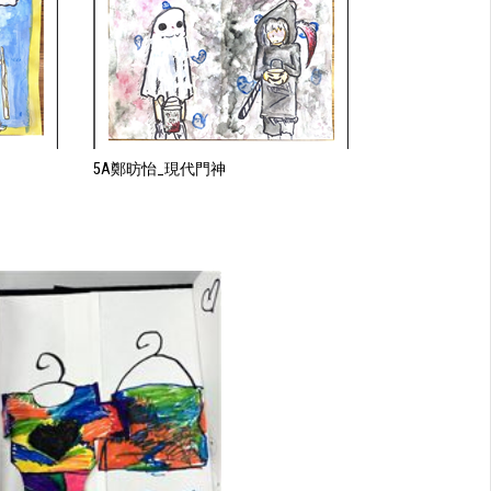
5A鄭昉怡_現代門神