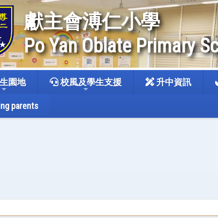
獻主會溥仁小學
Po Yan Oblate Primary S
生園地
校風及學生支援
升中資訊
ing parents