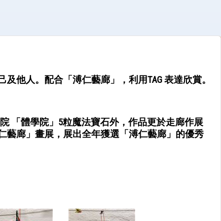
，學習多欣賞自己及他人。配合「溥仁藝廊」，利用TAG 表達欣賞。
院 「體學院」5粒魔法寶石外，作品更於走廊作展
仁藝廊」畫展，展出全年獲選「溥仁藝廊」的優秀