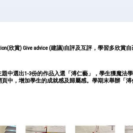
iation(欣賞) Give advice (建議)自評及互評
題中選出1-3份的作品入選「溥仁藝」，學生獲魔法學
網頁中，增加學生的成就感及歸屬感。學期末舉辦「溥