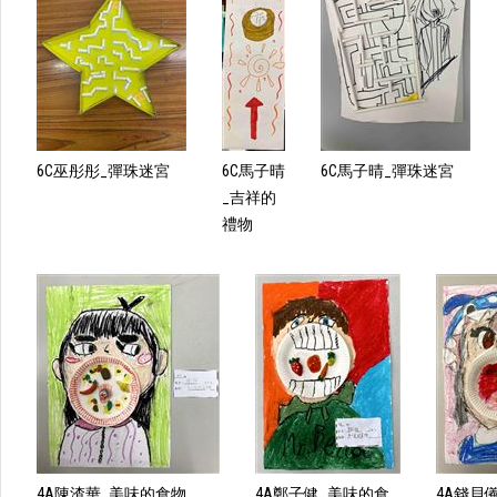
6C巫彤彤_彈珠迷宮
6C馬子晴
6C馬子晴_彈珠迷宮
_吉祥的
禮物
4A陳渣華_美味的食物
4A鄭子健_美味的食
4A錢貝