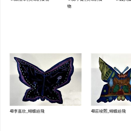
物
4B李嘉欣_蝴蝶紛飛
4B莊竣𤋮_蝴蝶紛飛