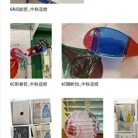
6A邱皓哲_中秋花燈
6C郭睿哲_中秋花燈
6C關昕怡_中秋花燈