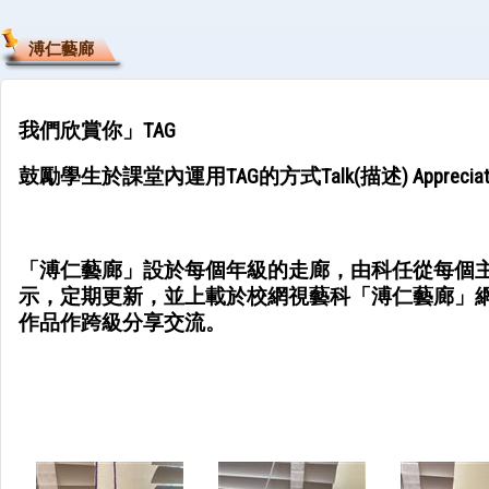
溥仁藝廊
我們欣賞你」TAG
鼓勵學生於課堂內運用TAG的方式Talk(描述) Apprec
「溥仁藝廊」設於每個年級的走廊，由科任從每個主
示，定期更新，並上載於校網視藝科「溥仁藝廊」
作品作跨級分享交流。