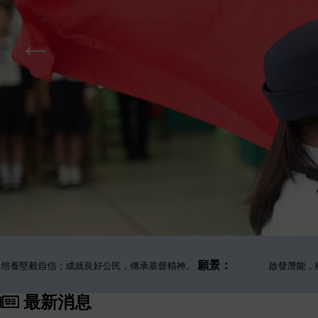
願景：
毅自信；成就良好公民，傳承基督精神。
啟發潛能，積極人
最新消息