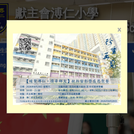
獻主會溥仁小學
Po Yan Oblate Primary S
×
生園地
校風及學生支援
升中資訊
ing parents