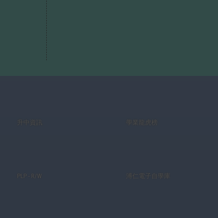
升中資訊
學業龍虎榜
PLP - R/W
溥仁電子自學庫