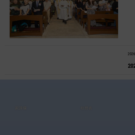
2026
2
家課欄
校曆表