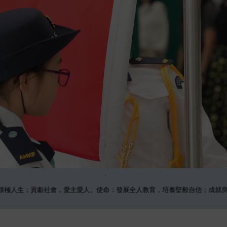
生；貢獻社會，愛主愛人。使命：發展全人教育，培養堅毅自信；成就良好公民