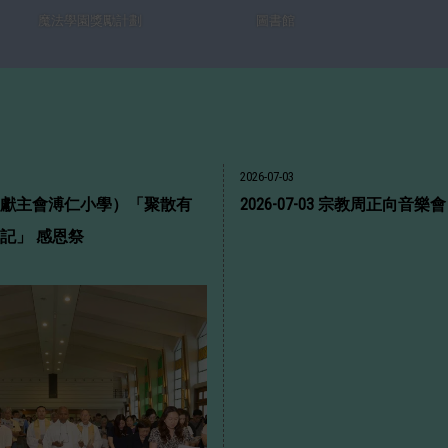
魔法學園獎勵計劃
圖書館
2026-07-03
獻主會溥仁小學）「聚散有
2026-07-03 宗教周正向音樂會
記」 感恩祭