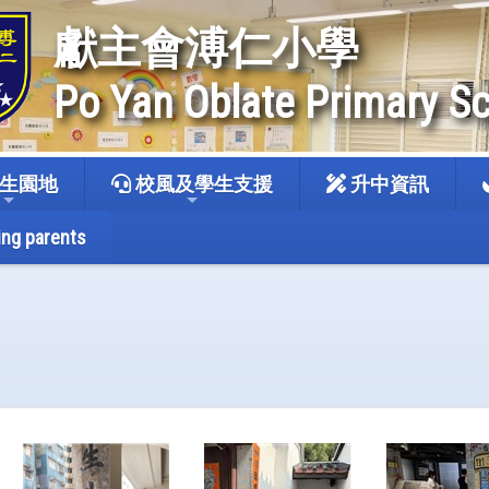
獻主會溥仁小學
Po Yan Oblate Primary S
生園地
校風及學生支援
升中資訊
ing parents