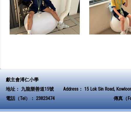
獻主會溥仁小學
地址：
九龍樂善道15號
Address：
15 Lok Sin Road, Kowloo
電話（Tel）：
23823474
傳真（F