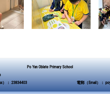
Po Yan Oblate Primary School
n
ax）：
23834403
電郵（Email）：
po
Powered by
Friendly Portal System
v
10.62