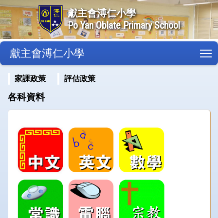
獻主會溥仁小學
Po Yan Oblate Primary School
獻主會溥仁小學
T
家課政策
評估政策
各科資料