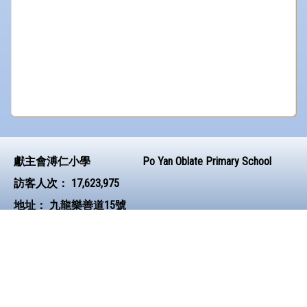
獻主會溥仁小學
Po Yan Oblate Primary School
訪客人次：
17,623,975
地址：
九龍樂善道15號
Address：
15 Lok Sin Road, Kowloon
電話（Tel）：
23823474
傳真（Fax）：
23834403
電郵（Email）：
poyan@poyan.edu.hk
© 2026 版權所有