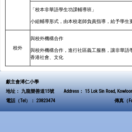
「校本非華語學生功課輔導班」
小組輔導形式，由本校老師負責指導，給予學生
與校外機構合作
校外
與校外機構合作，進行社區義工服務，讓非華語
香港社會、文化
獻主會溥仁小學
地址：
九龍樂善道15號
Address：
15 Lok Sin Road, Kowloo
電話（Tel）：
23823474
傳真（F