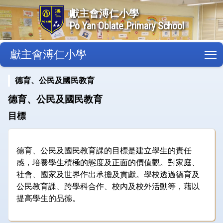
獻主會溥仁小學
Po Yan Oblate Primary School
獻主會溥仁小學
T
德育、公民及國民教育
德育、公民及國民教育
目標
德育、公民及國民教育課的目標是建立學生的責任
感，培養學生積極的態度及正面的價值觀。對家庭、
社會、國家及世界作出承擔及貢獻。學校透過德育及
公民教育課、跨學科合作、校內及校外活動等，藉以
提高學生的品德。