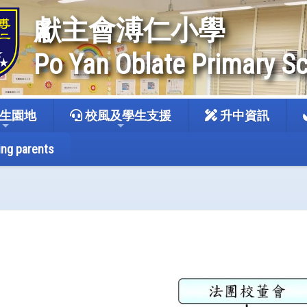
獻主會溥仁小學
Po Yan Oblate Primary S
生園地
校風及學生支援
升中資訊
ing parents