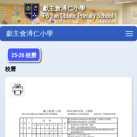
獻主會溥仁小學
Po Yan Oblate Primary School
獻主會溥仁小學
T
25-26 校曆
校曆