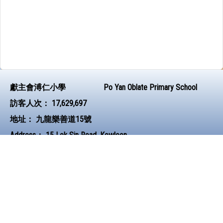
獻主會溥仁小學
Po Yan Oblate Primary School
訪客人次：
17,629,697
地址：
九龍樂善道15號
Address：
15 Lok Sin Road, Kowloon
電話（Tel）：
23823474
傳真（Fax）：
23834403
電郵（Email）：
poyan@poyan.edu.hk
© 2026 版權所有
Powered by
Friendly Portal System
v
10.62