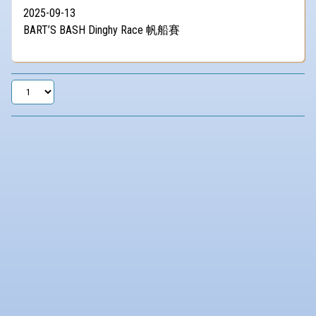
2025-09-13
BART’S BASH Dinghy Race 帆船賽