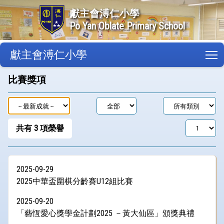
獻主會溥仁小學
Po Yan Oblate Primary School
獻主會溥仁小學
T
比賽獎項
共有
3
項榮譽
2025-09-29
2025中華盃圍棋分齡賽U12組比賽
2025-09-20
「藝恆愛心獎學金計劃2025 －黃大仙區」頒獎典禮