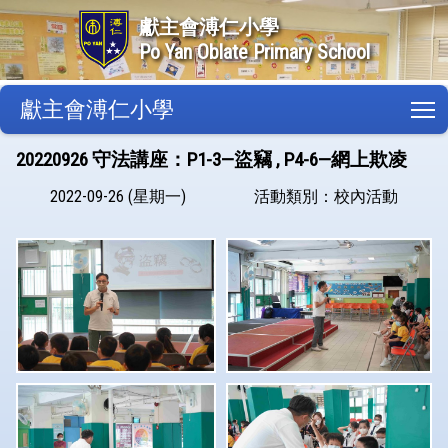
獻主會溥仁小學
Po Yan Oblate Primary School
獻主會溥仁小學
T
20220926 守法講座：P1-3—盜竊 , P4-6—網上欺凌
2022-09-26 (星期一)
活動類別：校內活動