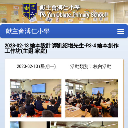
獻主會溥仁小學
Po Yan Oblate Primary School
獻主會溥仁小學
T
2023-02-13 繪本設計師劉紹增先生-P.3-4 繪本創作
工作坊(主題:家庭)
2023-02-13 (星期一)
活動類別：校內活動