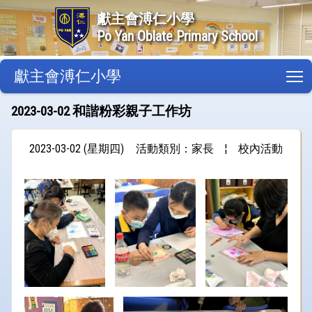
獻主會溥仁小學
Po Yan Oblate Primary School
獻主會溥仁小學
T
2023-03-02 和諧粉彩親子工作坊
2023-03-02 (星期四)
活動類別：家長
¦
校內活動