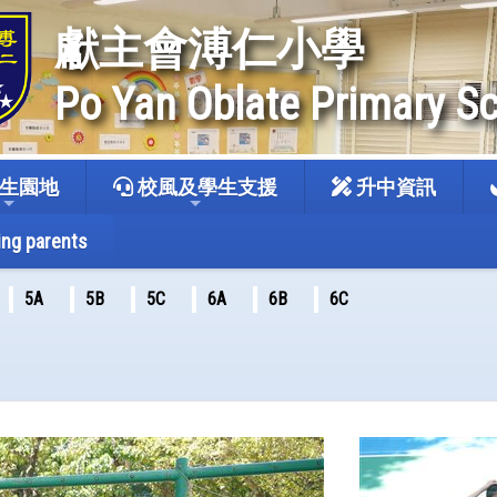
獻主會溥仁小學
Po Yan Oblate Primary S
生園地
校風及學生支援
升中資訊
ing parents
5A
5B
5C
6A
6B
6C