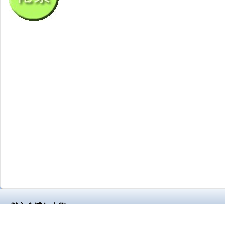
獻主會溥仁小學
地址：
九龍樂善道15號
Address：
15 Lok Sin Road, Kowloo