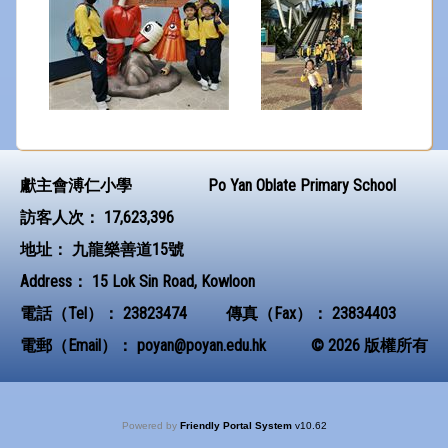
獻主會溥仁小學
Po Yan Oblate Primary School
訪客人次：
17,623,396
地址：
九龍樂善道15號
Address：
15 Lok Sin Road, Kowloon
電話（Tel）：
23823474
傳真（Fax）：
23834403
電郵（Email）：
poyan@poyan.edu.hk
© 2026 版權所有
Powered by
Friendly Portal System
v
10.62