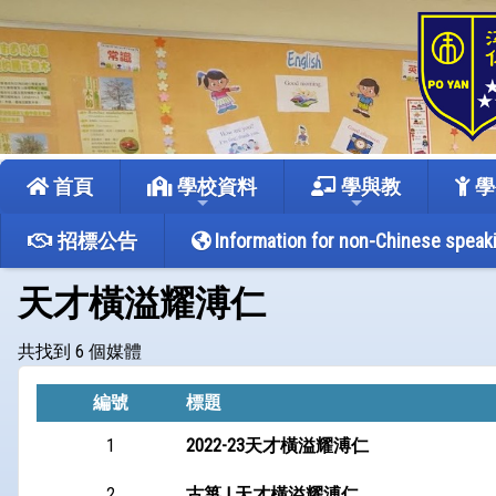
首頁
學校資料
學與教
學
招標公告
Information for non-Chinese speak
天才橫溢耀溥仁
共找到 6 個媒體
編號
標題
1
2022-23天才橫溢耀溥仁
2
古箏 | 天才橫溢耀溥仁