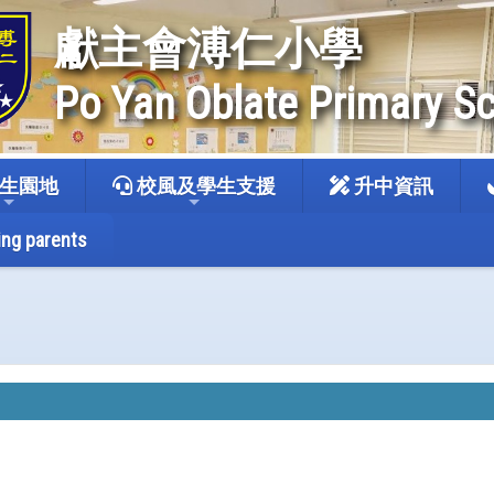
獻主會溥仁小學
Po Yan Oblate Primary S
生園地
校風及學生支援
升中資訊
ing parents